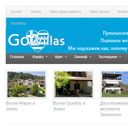
О себе
Услуги
Люкс апартаменты
Люкс виллы
Компл
Контакты
Главная
Корфу
Крит
Закинф
Халкидики
Вилла Марго в
Вилла Гринблу в
Двухэтажная
Элани
Элани
мезонета
Эвангелия