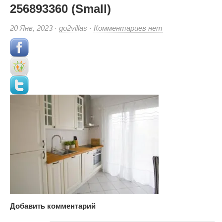
256893360 (Small)
к
20 Янв, 2023 ·
go2villas
·
Комментариев
нет
записи
256893360
(Small)
Добавить комментарий