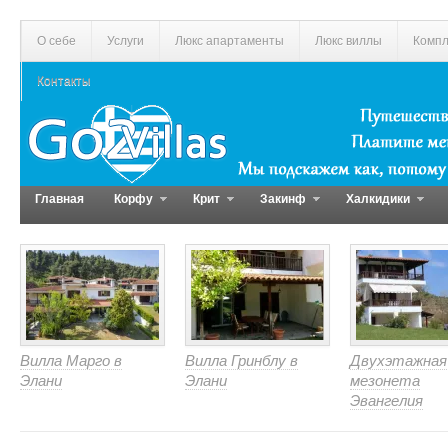
О себе
Услуги
Люкс апартаменты
Люкс виллы
Компл
Контакты
Главная
Корфу
Крит
Закинф
Халкидики
Вилла Марго в
Вилла Гринблу в
Двухэтажная
Элани
Элани
мезонета
Эвангелия