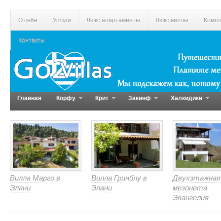
О себе
Услуги
Люкс апартаменты
Люкс виллы
Компл
Контакты
Главная
Корфу
Крит
Закинф
Халкидики
Вилла Марго в
Вилла Гринблу в
Двухэтажная
Элани
Элани
мезонета
Эвангелия