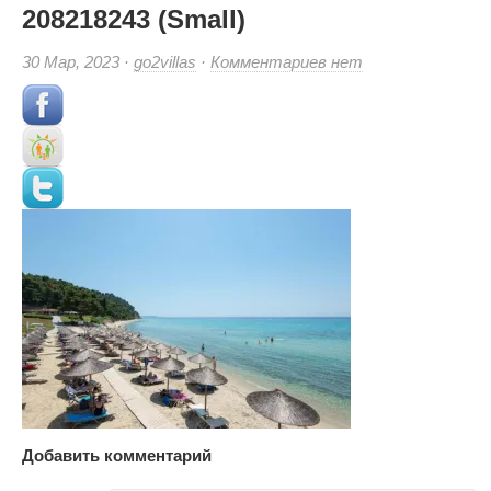
208218243 (Small)
к
30 Мар, 2023 ·
go2villas
·
Комментариев
нет
записи
208218243
(Small)
Добавить комментарий