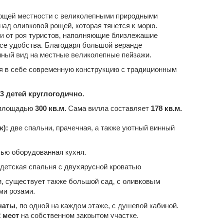
ющей местности с великолепными природными
ад оливковой рощей, которая тянется к морю.
 и от роя туристов, наполняющие близлежашие
все удобства. Благодаря большой веранде
ный вид на местные великолепные пейзажи.
ая в себе современную конструкцию с традиционным
3 детей круглогодично.
 площадью
300 кв.м.
Сама вилла составляет
178 кв.м.
ж):
две спальни, прачечная, а также уютный винный
тью оборудованная кухня.
 детская спальня с двухярусной кроватью
, существует также большой сад, с оливковым
ми розами.
наты
, по одной на каждом этаже, с душевой кабиной.
2 мест
на собственном закрытом участке.