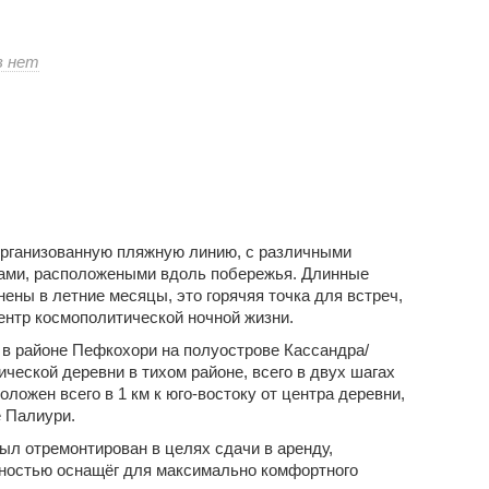
к
в
нет
записи
Вилла
Пефкос
рганизованную пляжную линию, с различными
рами, расположеными вдоль побережья. Длинные
ны в летние месяцы, это горячяя точка для встреч,
центр космополитической ночной жизни.
 районе Пефкохори на полуострове Кассандра/
ической деревни в тихом районе, всего в двух шагах
оложен всего в 1 км к юго-востоку от центра деревни,
е Палиури.
ыл отремонтирован в целях сдачи в аренду,
лностью оснащёг для максимально комфортного