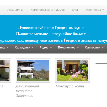
Люкс виллы
Комплексы вилл и домов
Блог
О регионах
инф
Халкидики
Родос
Пелопоннес
Санторини
 в
Двухэтажная
Таунхаус Оксана
мезонета
Эвангелия