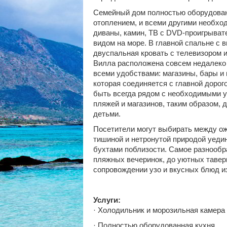
Семейный дом полностью оборудован
отоплением, и всеми другими необхо
диваны, камин, ТВ с DVD-проигрыват
видом на море. В главной спальне с
двуспальная кровать с телевизором и
Вилла расположена совсем недалеко
всеми удобствами: магазины, бары и 
которая соединяется с главной дорог
быть всегда рядом с необходимыми у
пляжей и магазинов, таким образом,
детьми.
Посетители могут выбирать между о
тишиной и нетронутой природой уеди
бухтами поблизости. Самое разнообр
пляжных вечеринок, до уютных таверн
сопровождении узо и вкусных блюд и
Услуги:
· Холодильник и морозильная камера
· Полностью оборудованная кухня