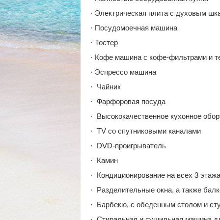
· Электрическая плита с духовым ш
· Посудомоечная машина
· Тостер
· Кофе машина с кофе-фильтрами и т
· Эспрессо машина
· Чайник
· Фарфоровая посуда
· Высококачественное кухонное обо
· TV со спутниковыми каналами
· DVD-проигрыватель
· Камин
· Кондиционирование на всех 3 этаж
· Разделительные окна, а также бал
· Барбекю, с обеденным столом и ст
· Стиральная и сушильная машина дл