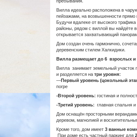
пребывания.
Вилла идеально расположена в чару
пейзажами, на возвышенности прямо н
Будучи вдалеке от высокого трафика
районы, рядом с виллой вы найдёте 
открывается захватывающий панорам
Дом создан очень гармонично, сочет
деревенским стилем Халкидики.
Вилла размещает до 6 взрослых и 
Вилла занимает земельный участок
и разделяется на
три уровня:
—
Первый уровень (цокольный эта
погре
-Второй уровень:
гостиная и полнос
-Третий уровень:
главная спальня и
Дом оснащён просторными верандами
деревом, магнолией и восхитительны
Кроме того, дом имеет
3 ванные ком
При доме есть частный паркинг для