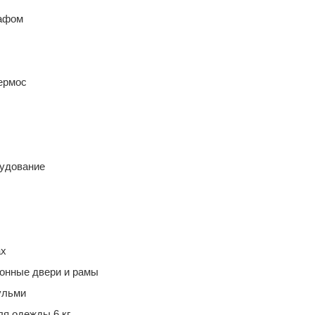
кафом
ермос
рудование
ах
конные двери и рамы
ульми
я одежды 6 кг