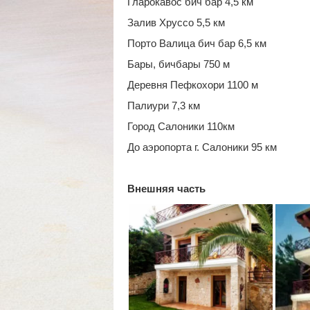
Гларокавос бич бар 4,5 км
Залив Хруссо 5,5 км
Порто Валица бич бар 6,5 км
Бары, бичбары 750 м
Деревня Пефкохори 1100 м
Палиури 7,3 км
Город Салоники 110км
До аэропорта г. Салоники 95 км
Внешняя часть