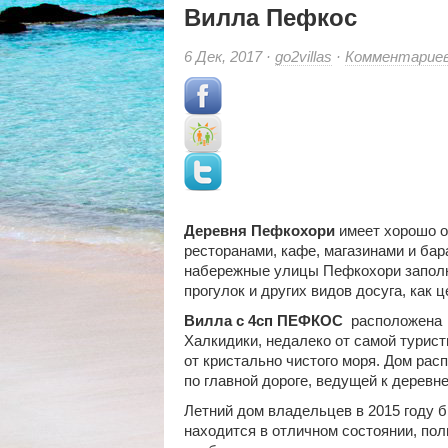
Вилла Пефкос
6 Дек, 2017 ·
go2villas
·
Комментарие
Деревня Пефкохори
имеет хорошо о
ресторанами, кафе, магазинами и ба
набережные улицы Пефкохори заполне
прогулок и других видов досуга, как 
Вилла с 4сп ПЕФКОС
расположена в
Халкидики, недалеко от самой турист
от кристально чистого моря. Дом расп
по главной дороге, ведущей к деревн
Летний дом владельцев в 2015 году б
находится в отличном состоянии, по