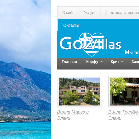
О себе
Услуги
Люкс апартаменты
Контакты
Главная
Корфу
Крит
Зак
Вилла Марго в
Вилла Гринблу
Элани
Элани