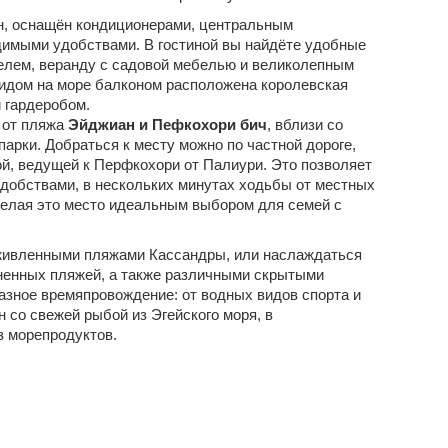
, оснащён кондиционерами, центральным
димыми удобствами. В гостиной вы найдёте удобные
елем, веранду с садовой мебелью и великолепным
 видом на море балконом расположена королевская
 гардеробом.
 от пляжа
Эйджиан и Пефкохори бич
, вблизи со
парки. Добраться к месту можно по частной дороге,
ой, ведущей к Перфкохори от Палиури. Это позволяет
добствами, в нескольких минутах ходьбы от местных
 делая это место идеальным выбором для семей с
живленными пляжами Кассандры, или наслаждаться
ненных пляжей, а также различными скрытыми
азное времяпровождение: от водных видов спорта и
 со свежей рыбой из Эгейского моря, в
з морепродуктов.